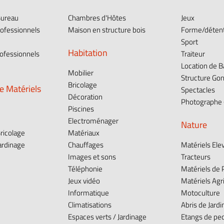
Bureau
Chambres d'Hôtes
Jeux
ofessionnels
Maison en structure bois
Forme/déten
Sport
Habitation
ofessionnels
Traiteur
Location de 
Mobilier
Structure Gon
Bricolage
e Matériels
Spectacles
Décoration
Photographe (
Piscines
Electroménager
Nature
ricolage
Matériaux
ardinage
Chauffages
Matériels Ele
Images et sons
Tracteurs
e
Téléphonie
Matériels de
Jeux vidéo
Matériels Agr
Informatique
Motoculture
Climatisations
Abris de Jardi
Espaces verts / Jardinage
Etangs de pe