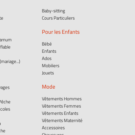
Baby-sitting
te
Cours Particuliers
Pour les Enfants
Barnum
Bébé
flable
Enfants
Ados
mariage...)
Mobiliers
Jouets
Mode
vages
Vêtements Hommes
 Pêche
Vêtements Femmes
icoles
Vêtements Enfants
Vêtements Maternité
n
Accessoires
che
Chaussures