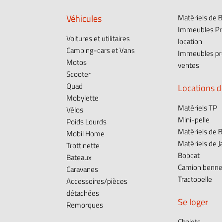
Véhicules
Matériels de 
Immeubles Pr
Voitures et utilitaires
location
Camping-cars et Vans
Immeubles pr
Motos
ventes
Scooter
Quad
Locations d
Mobylette
Matériels TP
Vélos
Mini-pelle
Poids Lourds
Matériels de B
Mobil Home
Matériels de J
Trottinette
Bobcat
Bateaux
Camion benn
Caravanes
Tractopelle
Accessoires/pièces
détachées
Se loger
Remorques
Chalets