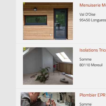
Menuiserie M
Val D'Oise
95450 Longues
Isolations Tri
Somme
80110 Moreuil
Plombier EPR 
Somme