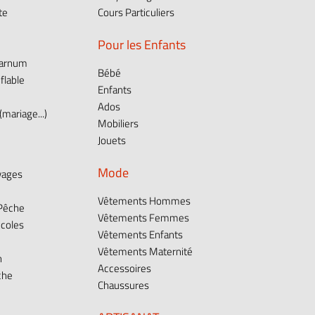
te
Cours Particuliers
Pour les Enfants
Barnum
Bébé
flable
Enfants
Ados
mariage...)
Mobiliers
Jouets
Mode
vages
Vêtements Hommes
 Pêche
Vêtements Femmes
icoles
Vêtements Enfants
Vêtements Maternité
n
Accessoires
che
Chaussures