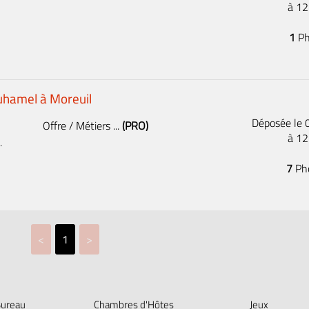
à 1
1
Ph
uhamel à Moreuil
Déposée le
Offre / Métiers ...
(PRO)
à 1
.
7
Ph
<
1
>
Bureau
Chambres d'Hôtes
Jeux