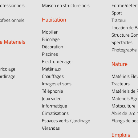
ofessionnels
Maison en structure bois
Forme/déten
Sport
Habitation
ofessionnels
Traiteur
Location de 
Mobilier
Structure Gon
Bricolage
e Matériels
Spectacles
Décoration
Photographe (
Piscines
Electroménager
Nature
ricolage
Matériaux
ardinage
Chauffages
Matériels Ele
Images et sons
Tracteurs
e
Téléphonie
Matériels de
Jeux vidéo
Matériels Agr
Informatique
Motoculture
Climatisations
Abris de Jardi
Espaces verts / Jardinage
Etangs de pe
Vérandas
Emplois