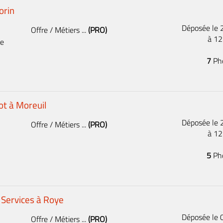
orin
Déposée le
Offre / Métiers ...
(PRO)
à 1
se
7
Ph
cot à Moreuil
Déposée le
Offre / Métiers ...
(PRO)
à 1
5
Ph
Services à Roye
Déposée le
Offre / Métiers ...
(PRO)