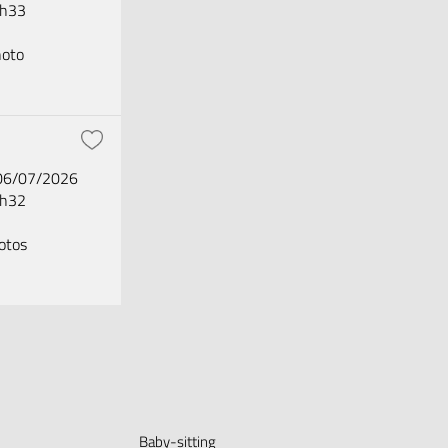
2h33
oto
 06/07/2026
2h32
otos
Baby-sitting