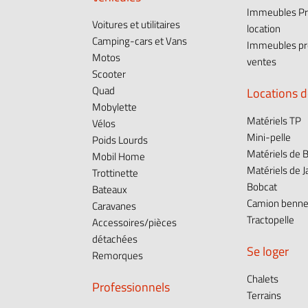
Immeubles Pr
Voitures et utilitaires
location
Camping-cars et Vans
Immeubles pr
Motos
ventes
Scooter
Quad
Locations d
Mobylette
Matériels TP
Vélos
Mini-pelle
Poids Lourds
Matériels de B
Mobil Home
Matériels de J
Trottinette
Bobcat
Bateaux
Camion benn
Caravanes
Tractopelle
Accessoires/pièces
détachées
Se loger
Remorques
Chalets
Professionnels
Terrains