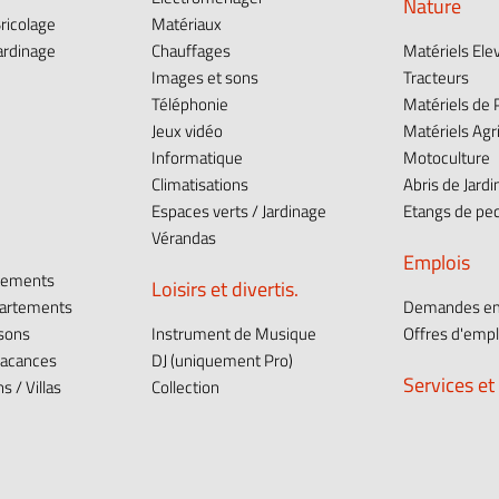
Nature
ricolage
Matériaux
ardinage
Chauffages
Matériels Ele
Images et sons
Tracteurs
e
Téléphonie
Matériels de
Jeux vidéo
Matériels Agr
Informatique
Motoculture
Climatisations
Abris de Jardi
Espaces verts / Jardinage
Etangs de pe
Vérandas
Emplois
tements
Loisirs et divertis.
partements
Demandes em
isons
Instrument de Musique
Offres d'empl
vacances
DJ (uniquement Pro)
Services et
 / Villas
Collection