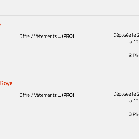
e
Déposée le
Offre / Vêtements ...
(PRO)
à 1
3
Ph
 Roye
Déposée le
Offre / Vêtements ...
(PRO)
à 1
3
Ph