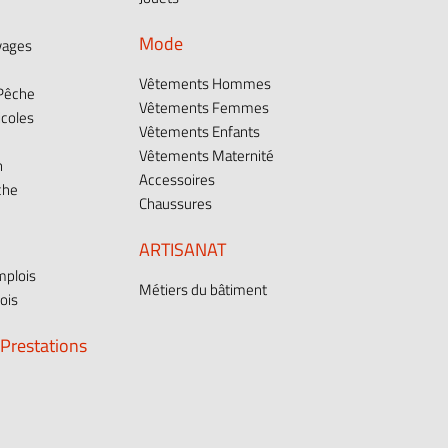
Mode
vages
Vêtements Hommes
 Pêche
Vêtements Femmes
icoles
Vêtements Enfants
Vêtements Maternité
n
Accessoires
che
Chaussures
ARTISANAT
plois
Métiers du bâtiment
ois
 Prestations