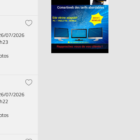
 26/07/2026
2h23
otos
 26/07/2026
2h22
otos