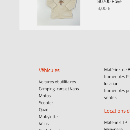
80700 Roye
3,00 €
Véhicules
Matériels de 
Immeubles Pr
Voitures et utilitaires
location
Camping-cars et Vans
Immeubles pr
Motos
ventes
Scooter
Quad
Locations d
Mobylette
Matériels TP
Vélos
Mini-pelle