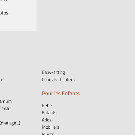
otos
Baby-sitting
te
Cours Particuliers
Pour les Enfants
Barnum
Bébé
flable
Enfants
Ados
mariage...)
Mobiliers
Jouets