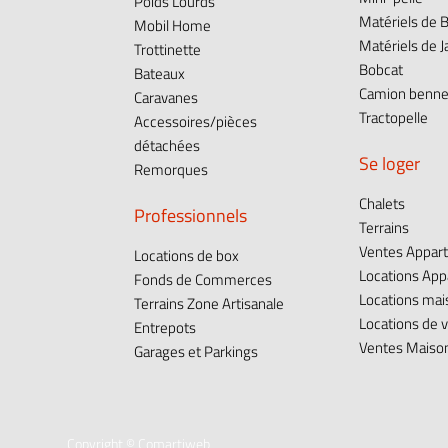
Poids Lourds
Matériels de B
Mobil Home
Matériels de J
Trottinette
Bobcat
Bateaux
Camion benn
Caravanes
Tractopelle
Accessoires/pièces
détachées
Se loger
Remorques
Chalets
Professionnels
Terrains
Ventes Appar
Locations de box
Locations Ap
Fonds de Commerces
Locations ma
Terrains Zone Artisanale
Locations de 
Entrepots
Ventes Maisons
Garages et Parkings
Copyright ©
Comartiweb