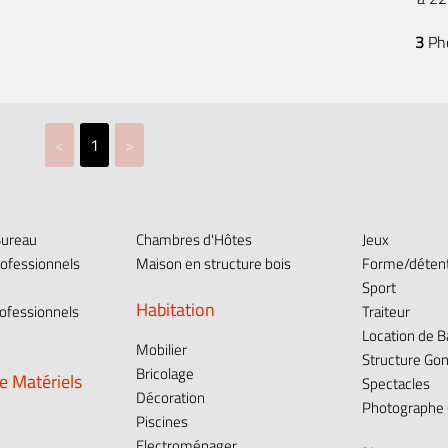
3
Ph
<
1
>
Bureau
Chambres d'Hôtes
Jeux
ofessionnels
Maison en structure bois
Forme/déten
Sport
Habitation
ofessionnels
Traiteur
Location de 
Mobilier
Structure Gon
Bricolage
e Matériels
Spectacles
Décoration
Photographe (
Piscines
Electroménager