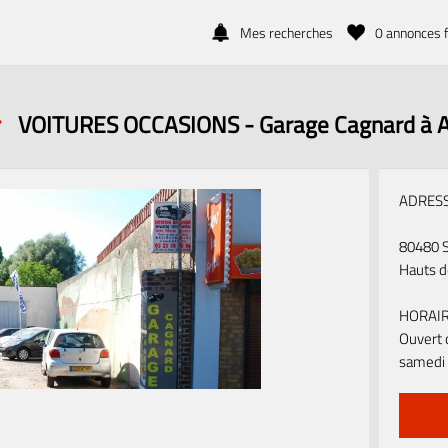
Mes recherches
0
annonces f
VOITURES OCCASIONS
-
Garage Cagnard à 
ADRES
80480 S
Hauts 
HORAIR
Ouvert 
samedi 