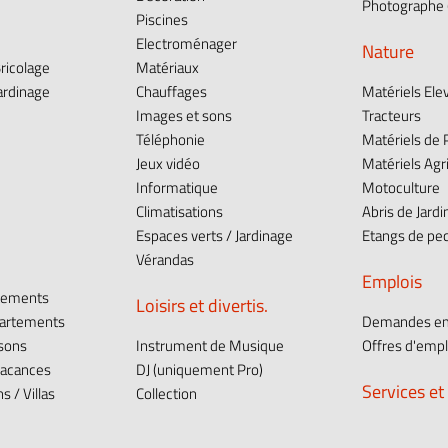
Photographe (
Piscines
Electroménager
Nature
ricolage
Matériaux
ardinage
Chauffages
Matériels Ele
Images et sons
Tracteurs
e
Téléphonie
Matériels de
Jeux vidéo
Matériels Agr
Informatique
Motoculture
Climatisations
Abris de Jardi
Espaces verts / Jardinage
Etangs de pe
Vérandas
Emplois
tements
Loisirs et divertis.
partements
Demandes em
isons
Instrument de Musique
Offres d'empl
vacances
DJ (uniquement Pro)
Services et
 / Villas
Collection