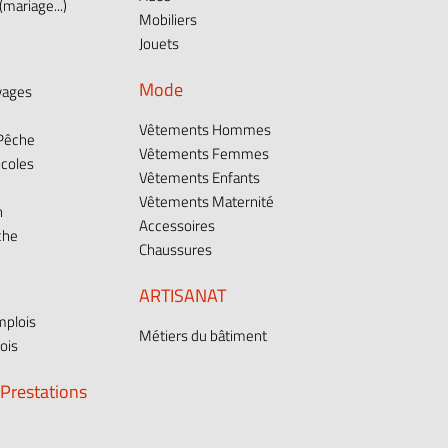
mariage...)
Mobiliers
Jouets
Mode
vages
Vêtements Hommes
 Pêche
Vêtements Femmes
icoles
Vêtements Enfants
Vêtements Maternité
n
Accessoires
che
Chaussures
ARTISANAT
plois
Métiers du bâtiment
ois
 Prestations