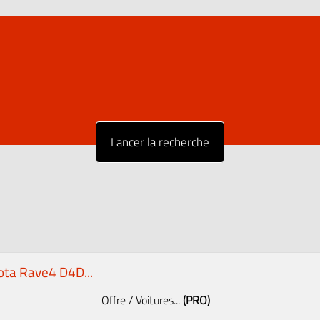
ota Rave4 D4D...
Offre / Voitures...
(PRO)