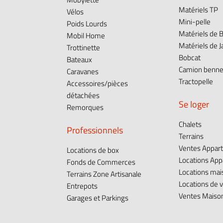
Matériels TP
Vélos
Mini-pelle
Poids Lourds
Matériels de B
Mobil Home
Matériels de J
Trottinette
Bobcat
Bateaux
Camion benn
Caravanes
Tractopelle
Accessoires/pièces
détachées
Se loger
Remorques
Chalets
Professionnels
Terrains
Ventes Appar
Locations de box
Locations Ap
Fonds de Commerces
Locations ma
Terrains Zone Artisanale
Locations de 
Entrepots
Ventes Maisons
Garages et Parkings